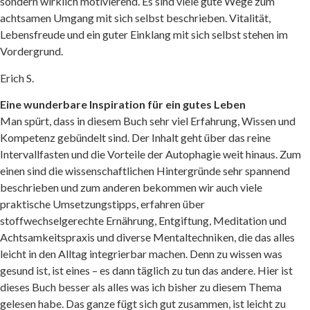
lesen und macht Lust auf die Umsetzung.
Thema gelesen habe. Das ganze fügt sich gut zusammen, 
sondern wirklich motivierend. Es sind viele gute Wege zum
Wieder großartig!
lesen und macht Lust auf die Umsetzung.
achtsamen Umgang mit sich selbst beschrieben. Vitalität,
Michaela M.
Seit 1 Jahr lebe ich nun nach den Empfehlungen des ers
Lebensfreude und ein guter Einklang mit sich selbst stehen im
Michaela M.
Jungbrunneneffekt” und mein Leben/Gesundheit haben 
Vordergrund.
Sehr klar und motivierend
meine Umstellung unvorstellbar verbessert. Nun habe i
Ich bin begeistert! Dieses Buch ermutigt nicht nur zur 
Sehr klar und motivierend
Erich S.
Praxisbuch gekauft und wurde wieder nicht enttäuscht,
es unterstützt uns auch ganz praktisch mit Fragebögen
Ich bin begeistert! Dieses Buch ermutigt nicht nur zur 
noch weiter motiviert: umfassendes Wissen zu den 3 be
Arbeitsblättern die Veränderung zu einem gesunden, vit
es unterstützt uns auch ganz praktisch mit Fragebögen
Eine wunderbare Inspiration für ein gutes Leben
bekannten Säulen des Jungbrunneneffekts: Ernährung, 
dankbaren Leben Schritt für Schritt umzusetzen. Und: es
Arbeitsblättern die Veränderung zu einem gesunden, vit
Man spürt, dass in diesem Buch sehr viel Erfahrung, Wissen und
Mentaltechniken werden ergänzt mit tollen Strategien 
leicht und bereitet riesige Freude.
dankbaren Leben Schritt für Schritt umzusetzen. Und: es
Kompetenz gebündelt sind. Der Inhalt geht über das reine
Empfehlungen zu mehr Bewegung und Sport und mit ve
Vielen Dank an das Autoren-Team, euch ist Besonderes
leicht und bereitet riesige Freude.
Intervallfasten und die Vorteile der Autophagie weit hinaus. Zum
Wissen zur stoffwechseltypgerechten Ernährung. Und w
Vielen Dank an das Autoren-Team, euch ist Besonderes
einen sind die wissenschaftlichen Hintergründe sehr spannend
Gabriele D.
jede Menge Bonusmaterial …. so gelingt Intervallfasten
beschrieben und zum anderen bekommen wir auch viele
Gabriele D.
spielend leicht – und das neue Lebensgefühl ist einfach
praktische Umsetzungstipps, erfahren über
Sehr guter Ratgeber!
unbeschreiblich.
stoffwechselgerechte Ernährung, Entgiftung, Meditation und
+ verständlich und gut zu lesen
Sehr guter Ratgeber!
Achtsamkeitspraxis und diverse Mentaltechniken, die das alles
+ praktisch mit vielen Anwendungstipps
+ verständlich und gut zu lesen
Gabriele D.
leicht in den Alltag integrierbar machen. Denn zu wissen was
+ ganzheitlich
+ praktisch mit vielen Anwendungstipps
Ein Allroundtalent
gesund ist, ist eines – es dann täglich zu tun das andere. Hier ist
+ weiterführende Hilfen: Community und Dateien
+ ganzheitlich
Wunderbare Ergänzung zum ersten Teil. Vertiefende un
dieses Buch besser als alles was ich bisher zu diesem Thema
+ weiterführende Hilfen: Community und Dateien
Erich F.
Themen, perfekt um wieder in Schwung zu kommen
gelesen habe. Das ganze fügt sich gut zusammen, ist leicht zu