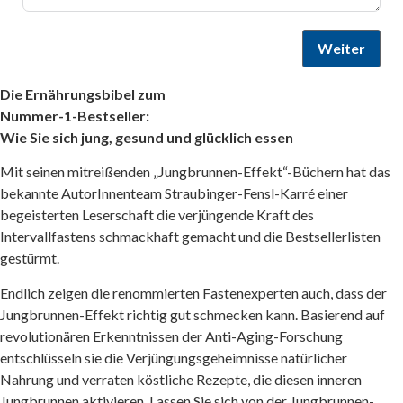
Weiter
Die Ernährungsbibel zum
Nummer-1-Bestseller:
Wie Sie sich jung, gesund und glücklich essen
Mit seinen mitreißenden „Jungbrunnen-Effekt“-Büchern hat das
bekannte AutorInnenteam Straubinger-Fensl-Karré einer
begeisterten Leserschaft die verjüngende Kraft des
Intervallfastens schmackhaft gemacht und die Bestsellerlisten
gestürmt.
Endlich zeigen die renommierten Fastenexperten auch, dass der
Jungbrunnen-Effekt richtig gut schmecken kann. Basierend auf
revolutionären Erkenntnissen der Anti-Aging-Forschung
entschlüsseln sie die Verjüngungsgeheimnisse natürlicher
Nahrung und verraten köstliche Rezepte, die diesen inneren
Die Ernährungsbibel zum
Wie 16 Stunden Fasten Ihr Leben verändert
Wie 16-Stunden-Intervallfasten mit Leichtigkeit ge
Wie 16 Stunden Fasten Ihr Leben verändert – inkl. Aud
Jungbrunnen aktivieren. Lassen Sie sich von der Jungbrunnen-