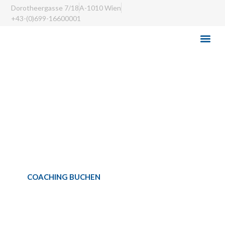
Dorotheergasse 7/18
A-1010 Wien
+43-(0)699-16600001
OUTSID
ACCELOR
SHOP
COACHING BUCHEN