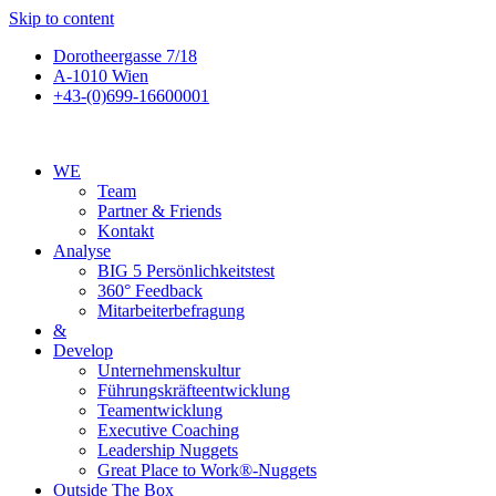
Skip to content
Dorotheergasse 7/18
A-1010 Wien
+43-(0)699-16600001
WE
Team
Partner & Friends
Kontakt
Analyse
BIG 5 Persönlichkeitstest
360° Feedback
Mitarbeiterbefragung
&
Develop
Unternehmenskultur
Führungskräfteentwicklung
Teamentwicklung
Executive Coaching
Leadership Nuggets
Great Place to Work®-Nuggets
Outside The Box