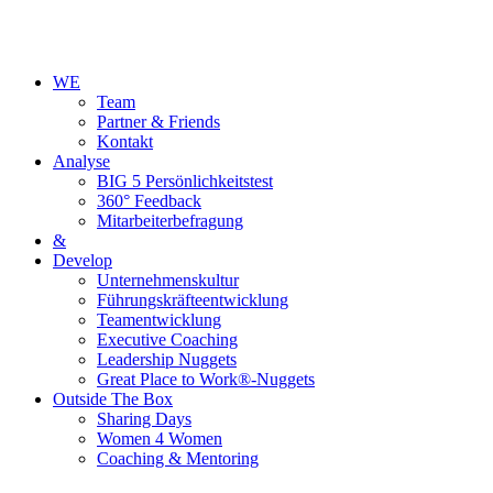
WE
Team
Partner & Friends
Kontakt
Analyse
BIG 5 Persönlichkeitstest
360° Feedback
Mitarbeiterbefragung
&
Develop
Unternehmenskultur
Führungskräfteentwicklung
Teamentwicklung
Executive Coaching
Leadership Nuggets
Great Place to Work®-Nuggets
Outside The Box
Sharing Days
Women 4 Women
Coaching & Mentoring